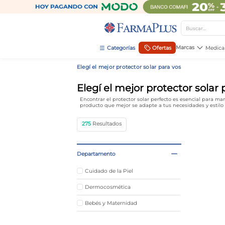
Buscar...
TÉRMINOS MÁS BUSCADOS
Marcas
Ofertas
Medica
1
.
mela b3
Elegí el mejor protector solar para vos
2
.
cerave limpieza
Elegí el mejor protector solar 
3
.
creatina
Encontrar el protector solar perfecto es esencial para ma
producto que mejor se adapte a tus necesidades y estilo de
4
.
loreal
275
5
.
shampoo
6
.
proteina
Departamento
7
.
ibuprofeno
Cuidado de la Piel
8
.
contorno ojos
Dermocosmética
9
.
magnesio
Bebés y Maternidad
10
.
vitamina c