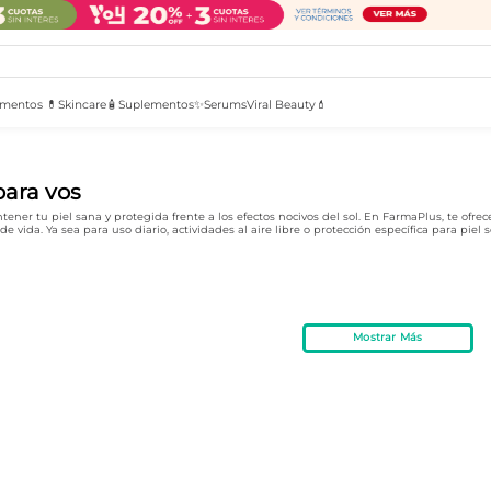
mentos 💊
Skincare🧴
Suplementos✨
Serums
Viral Beauty💄
para vos
ntener tu piel sana y protegida frente a los efectos nocivos del sol. En FarmaPlus, te of
 vida. Ya sea para uso diario, actividades al aire libre o protección específica para piel s
Mostrar Más