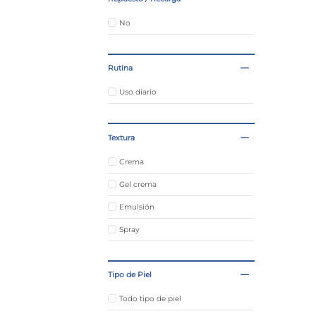
Zono
No
Cepage
Rutina
Uso diario
Textura
Crema
Gel crema
Emulsión
Spray
Tipo de Piel
Todo tipo de piel