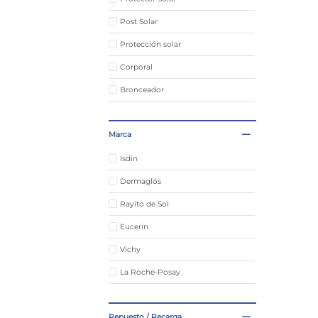
Post Solar
Protección solar
Corporal
Bronceador
Autobronceantes
Marca
Autobronceantes y Tonalizadores
Isdin
Dermaglós
Rayito de Sol
Eucerin
Vichy
La Roche-Posay
Nivea
Repuesto / Recarga
Villeneuve