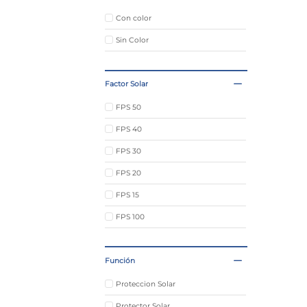
Con color
Sin Color
Factor Solar
FPS 50
FPS 40
FPS 30
FPS 20
FPS 15
FPS 100
FPS 70
Función
FPS 65
FPS 60
Proteccion Solar
Post Solar
Protector Solar