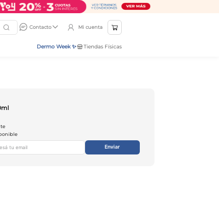
Mi cuenta
Contacto
Dermo Week ✨
Tiendas Físicas
0ml
nte
ponible
Enviar