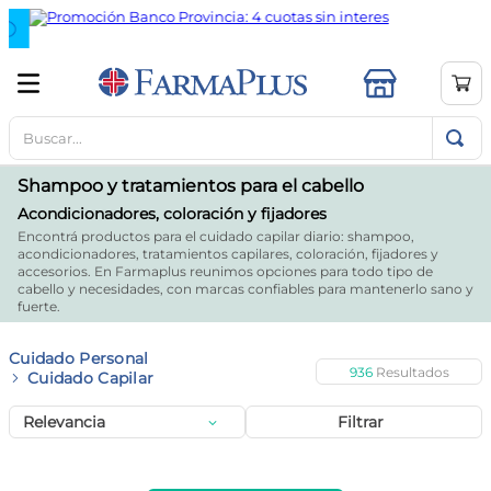
Buscar...
TÉRMINOS MÁS BUSCADOS
1
.
mela b3
Shampoo y tratamientos para el cabello
2
.
creatina
Acondicionadores, coloración y fijadores
Encontrá productos para el cuidado capilar diario: shampoo,
3
.
cerave limpieza
acondicionadores, tratamientos capilares, coloración, fijadores y
accesorios. En Farmaplus reunimos opciones para todo tipo de
4
.
loreal
cabello y necesidades, con marcas confiables para mantenerlo sano y
fuerte.
5
.
shampoo
6
.
ibuprofeno
Cuidado Personal
936
Cuidado Capilar
7
.
proteina
Relevancia
Filtrar
8
.
contorno ojos
9
.
vitamina c