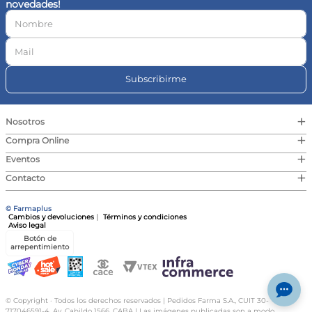
novedades!
10
.
vitamina c
Subscribirme
+
Nosotros
+
Compra Online
+
Eventos
+
Contacto
© Farmaplus
Cambios y devoluciones
|
Términos y condiciones
Aviso legal
Botón de
arrepentimiento
© Copyright · Todos los derechos reservados | Pedidos Farma S.A., CUIT 30-
717046591-4, Av. Cabildo 1566, CABA | Las imágenes publicadas son a modo