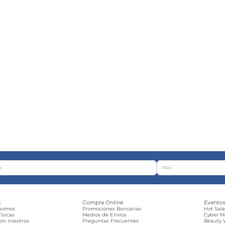
s
Compra Online
Evento
 somos
Promociones Bancarias
Hot Sal
ísicas
Medios de Envíos
Cyber 
con nosotros
Preguntas Frecuentes
Beauty