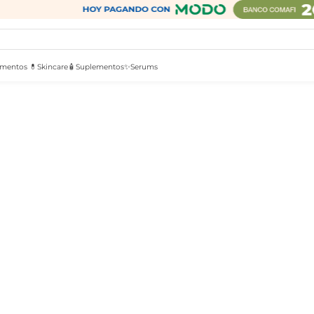
mentos 💊
Skincare🧴
Suplementos✨
Serums