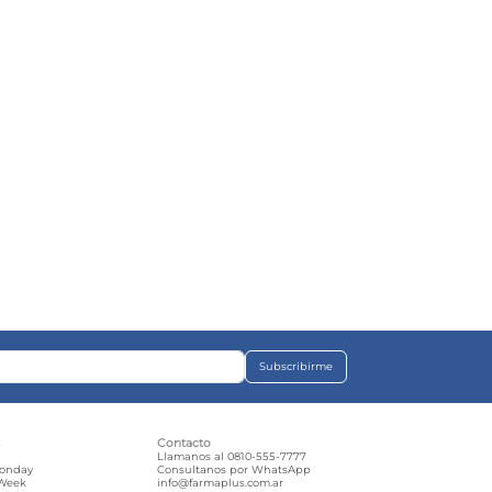
Subscribirme
s
Contacto
e
Llamanos al 0810-555-7777
Monday
Consultanos por WhatsApp
 Week
info@farmaplus.com.ar