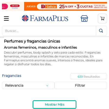
Buscar...
TÉRMINOS MÁS BUSCADOS
1
.
mela b3
Perfumes y fragancias únicas
2
.
cerave limpieza
Aromas femeninos, masculinos e infantiles
Descubrí perfumes, body splash y sets para cada estilo. Fragancias
3
.
creatina
femeninas, masculinas e infantiles de marcas reconocidas. En
Farmaplus encontrá aromas suaves, intensos o frescos, ideales para
4
.
loreal
regalar o disfrutar todos los días.
5
.
shampoo
Fragancias
639
6
.
proteina
Relevancia
Filtrar
7
.
ibuprofeno
8
.
contorno ojos
Mostrar Más
9
.
magnesio