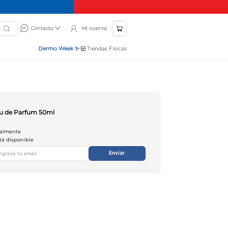
Mi cuenta
Contacto
Dermo Week ✨
Tiendas Físicas
au de Parfum 50ml
ualmente
tá disponible
Enviar