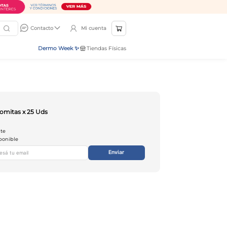
Mi cuenta
Contacto
Dermo Week ✨
Tiendas Físicas
omitas x 25 Uds
nte
ponible
Enviar