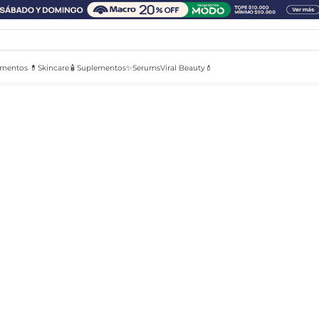
mentos 💊
Skincare🧴
Suplementos✨
Serums
Viral Beauty💄