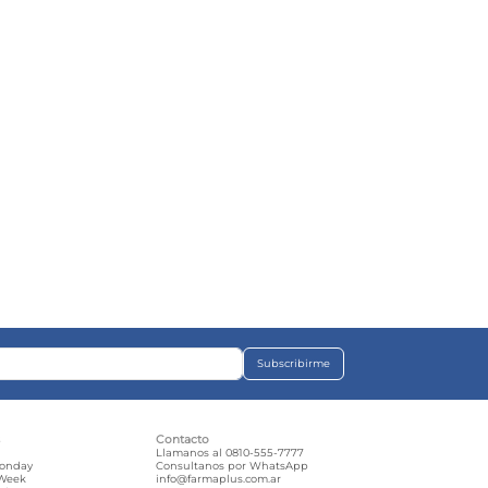
Subscribirme
s
Contacto
e
Llamanos al 0810-555-7777
Monday
Consultanos por WhatsApp
 Week
info@farmaplus.com.ar