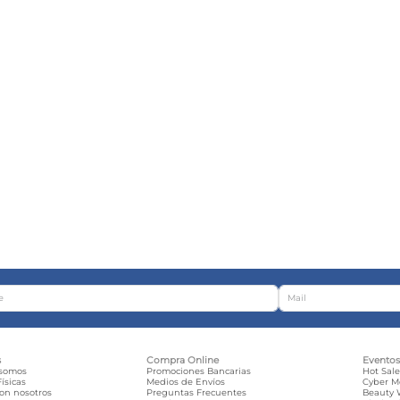
s
Compra Online
Evento
 somos
Promociones Bancarias
Hot Sal
ísicas
Medios de Envíos
Cyber 
con nosotros
Preguntas Frecuentes
Beauty