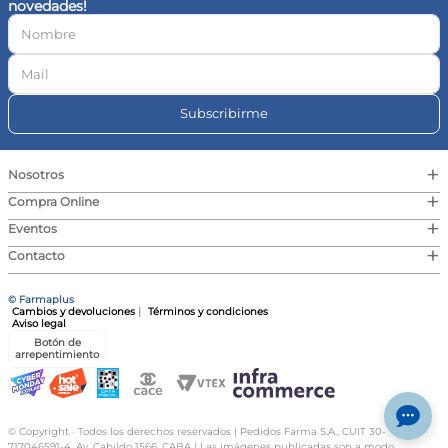
novedades!
10
.
contorno ojos
Subscribirme
+
Nosotros
+
Compra Online
+
Eventos
+
Contacto
© Farmaplus
Cambios y devoluciones
|
Términos y condiciones
Aviso legal
Botón de
arrepentimiento
© Copyright · Todos los derechos reservados | Pedidos Farma S.A., CUIT 30-
717046591-4, Av. Cabildo 1566, CABA | Las imágenes publicadas son a modo