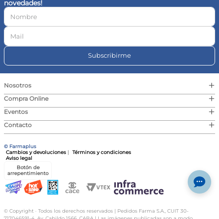
novedades!
10
.
vitamina c
Subscribirme
+
Nosotros
+
Compra Online
+
Eventos
+
Contacto
© Farmaplus
Cambios y devoluciones
|
Términos y condiciones
Aviso legal
Botón de
arrepentimiento
© Copyright · Todos los derechos reservados | Pedidos Farma S.A., CUIT 30-
717046591-4, Av. Cabildo 1566, CABA | Las imágenes publicadas son a modo