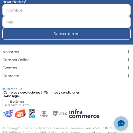
novedades!
10
.
vitamina c
Subscribirme
+
Nosotros
+
Compra Online
+
Eventos
+
Contacto
© Farmaplus
Cambios y devoluciones
|
Términos y condiciones
Aviso legal
Botón de
arrepentimiento
© Copyright · Todos los derechos reservados | Pedidos Farma S.A., CUIT 30-
717046591-4, Av. Cabildo 1566, CABA | Las imágenes publicadas son a modo