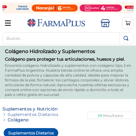
Buscar...
TÉRMINOS MÁS BUSCADOS
1
.
mela b3
Colágeno Hidrolizado y Suplementos
2
.
cerave limpieza
Colágeno para proteger tus articulaciones, huesos y piel.
Encontrá colágeno hidrolizado y suplementos con colágeno tipo 2 en
3
.
creatina
FarmaPlus Argentina. Nuestra tienda online te ofrece una amplia
variedad de polvos y cápsulas de alta calidad, ideales para mejorar la
4
.
loreal
firmeza de la piel, fortalecer los cartílagos corporales y aliviar dolores
articulares de forma natural. Aprovechá nuestras ofertas exclusivas y
5
.
shampoo
comprá online con opciones de envío rápido a domicilio a todo el
país o retiro gratis en sucursal.
6
.
proteina
Suplementos y Nutrición
7
.
ibuprofeno
Suplementos Dietarios
59
Colágeno
8
.
contorno ojos
9
.
magnesio
Suplementos Dietarios