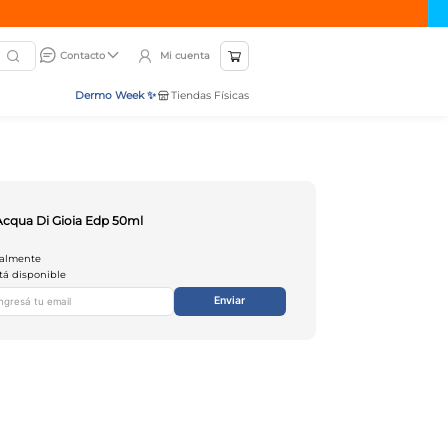
Mi cuenta
Contacto
Dermo Week ✨
Tiendas Físicas
Acqua Di Gioia Edp 50ml
ualmente
tá disponible
Enviar