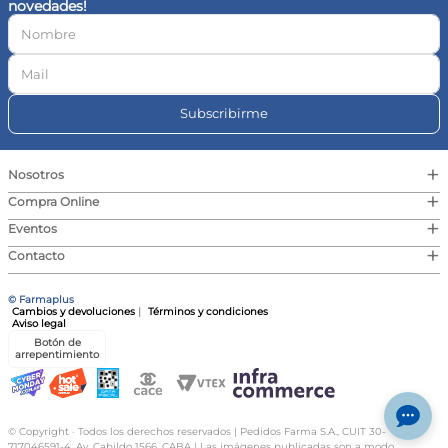
novedades!
10
.
vitamina c
Subscribirme
+
Nosotros
+
Compra Online
+
Eventos
+
Contacto
© Farmaplus
Cambios y devoluciones
|
Términos y condiciones
Aviso legal
Botón de
arrepentimiento
© Copyright · Todos los derechos reservados | Pedidos Farma S.A., CUIT 30-
717046591-4, Av. Cabildo 1566, CABA | Las imágenes publicadas son a modo