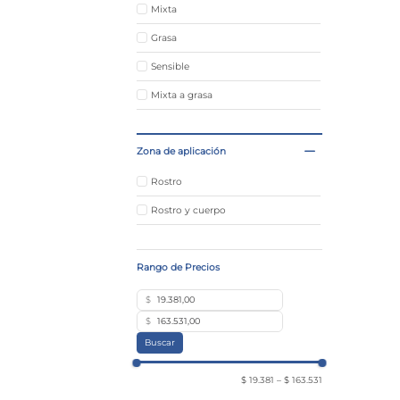
Mixta
Grasa
Sensible
Mixta a grasa
Zona de aplicación
Rostro
Rostro y cuerpo
$
$
Buscar
$ 19.381
–
$ 163.531