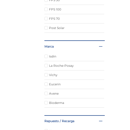
FPS 30
FPS 100
FPS 70
Post Solar
FPS 99
Marca
Isdin
La Roche-Posay
Vichy
Eucerin
Avene
Bioderma
Cepage
Repuesto / Recarga
Caviahue