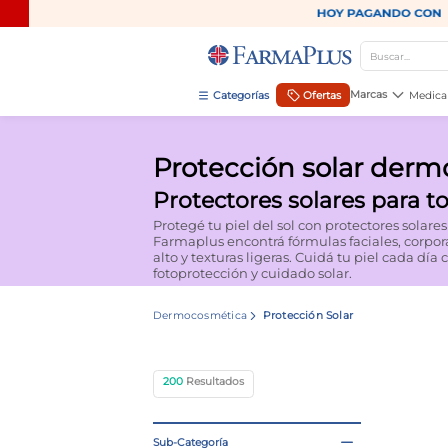
Buscar...
TÉRMINOS MÁS BUSCADOS
Marcas
Ofertas
Medica
1
.
mela b3
Protección solar der
2
.
cerave limpieza
Protectores solares para to
3
.
creatina
Protegé tu piel del sol con protectores solar
4
.
loreal
Farmaplus encontrá fórmulas faciales, corpora
alto y texturas ligeras. Cuidá tu piel cada día
5
.
shampoo
fotoprotección y cuidado solar.
6
.
proteina
Dermocosmética
Protección Solar
7
.
ibuprofeno
8
.
contorno ojos
200
9
.
magnesio
10
.
vitamina c
Sub-Categoría