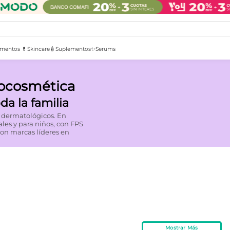
mentos 💊
Skincare🧴
Suplementos✨
Serums
mocosmética
da la familia
es dermatológicos. En
les y para niños, con FPS
 con marcas líderes en
Mostrar Más