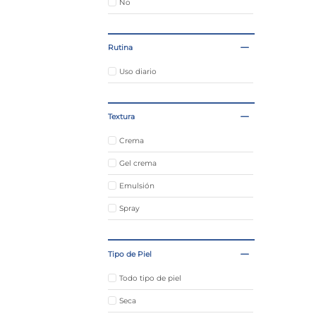
Eximia
No
Cerave
Rutina
Uso diario
Textura
Crema
Gel crema
Emulsión
Spray
Tipo de Piel
Todo tipo de piel
Seca