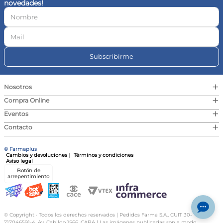
novedades!
10
.
magnesio
Subscribirme
+
Nosotros
+
Compra Online
+
Eventos
+
Contacto
© Farmaplus
Cambios y devoluciones
|
Términos y condiciones
Aviso legal
Botón de
arrepentimiento
© Copyright · Todos los derechos reservados | Pedidos Farma S.A., CUIT 30-
717046591-4, Av. Cabildo 1566, CABA | Las imágenes publicadas son a modo