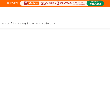
mentos 💊
Skincare🧴
Suplementos✨
Serums