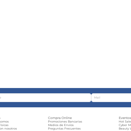
s
Compra Online
Evento
 somos
Promociones Bancarias
Hot Sal
ísicas
Medios de Envíos
Cyber 
con nosotros
Preguntas Frecuentes
Beauty