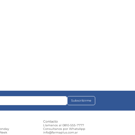
Subscribirme
s
Contacto
e
Llamanos al 0810-555-7777
Monday
Consultanos por WhatsApp
 Week
info@farmaplus.com.ar