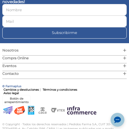
novedades!
10
.
magnesio
Subscribirme
+
Nosotros
+
Compra Online
+
Eventos
+
Contacto
© Farmaplus
Cambios y devoluciones
|
Términos y condiciones
Aviso legal
Botón de
arrepentimiento
© Copyright · Todos los derechos reservados | Pedidos Farma S.A., CUIT 30-
717046591-4, Av. Cabildo 1566, CABA | Las imágenes publicadas son a modo