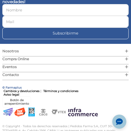
novedades!
10
.
vitamina c
Subscribirme
+
Nosotros
+
Compra Online
+
Eventos
+
Contacto
© Farmaplus
Cambios y devoluciones
|
Términos y condiciones
Aviso legal
Botón de
arrepentimiento
© Copyright · Todos los derechos reservados | Pedidos Farma S.A., CUIT 30-
717046591-4, Av. Cabildo 1566, CABA | Las imágenes publicadas son a modo