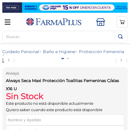
Buscar...
TÉRMINOS MÁS BUSCADOS
1
.
mela b3
Cuidado Personal
Baño e Higiene
Protección Femenina
2
.
cerave limpieza
3
.
creatina
Always
4
.
loreal
Always Seca Maxi Protección Toallitas Femeninas C/alas
5
.
shampoo
X16 U
Sin Stock
6
.
proteina
Este producto no está disponible actualmente
7
.
ibuprofeno
Quiero saber cuando este producto está disponible
8
.
vitamina c
9
.
contorno ojos