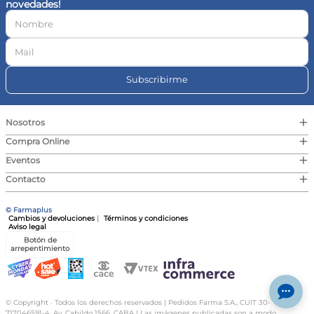
novedades!
10
.
magnesio
Subscribirme
+
Nosotros
+
Compra Online
+
Eventos
+
Contacto
© Farmaplus
Cambios y devoluciones
|
Términos y condiciones
Aviso legal
Botón de
arrepentimiento
© Copyright · Todos los derechos reservados | Pedidos Farma S.A., CUIT 30-
717046591-4, Av. Cabildo 1566, CABA | Las imágenes publicadas son a modo