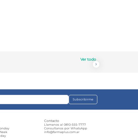
Ver todo
Subscribirme
s
Contacto
e
Llamanos al 0810-555-7777
Monday
Consultanos por WhatsApp
 Week
info@farmaplus.com.ar
iday