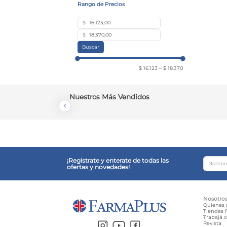
$
$
Buscar
$ 16.123
–
$ 18.370
Nuestros Más Vendidos
¡Registrate y enterate de todas las
ofertas y novedades!
Nosotro
Quienes
Tiendas F
Trabajá 
Revista