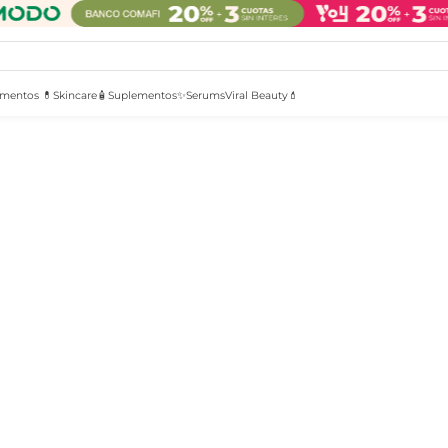
mentos 💊
Skincare🧴
Suplementos✨
Serums
Viral Beauty💄