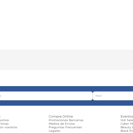
s
Compra Online
Evento
 somos
Promociones Bancarias
Hot Sal
ísicas
Medios de Envíos
Cyber 
con nosotros
Preguntas Frecuentes
Beauty
Legales
Black Fr