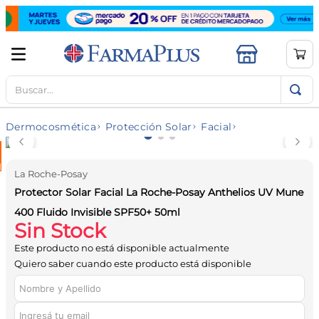
Buscar...
TÉRMINOS MÁS BUSCADOS
1
.
mela b3
Dermocosmética
Protección Solar
Facial
2
.
cerave limpieza
3
.
creatina
La Roche-Posay
4
.
loreal
Protector Solar Facial La Roche-Posay Anthelios UV Mune
5
.
shampoo
400 Fluido Invisible SPF50+ 50ml
Sin Stock
6
.
proteina
Este producto no está disponible actualmente
7
.
ibuprofeno
Quiero saber cuando este producto está disponible
8
.
contorno ojos
9
.
magnesio