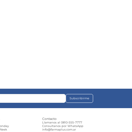
Subscribirme
s
Contacto
e
Llamanos al 0810-555-7777
Monday
Consultanos por WhatsApp
 Week
info@farmaplus.com.ar