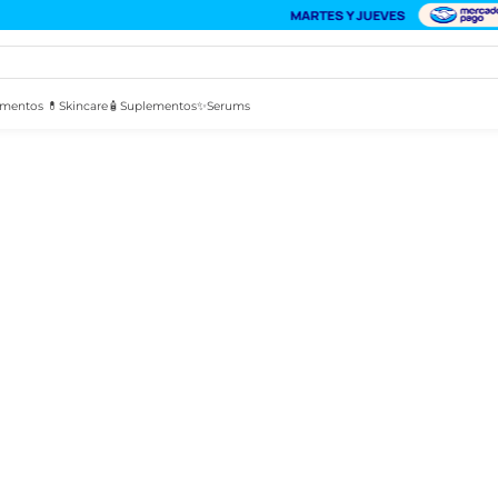
mentos 💊
Skincare🧴
Suplementos✨
Serums