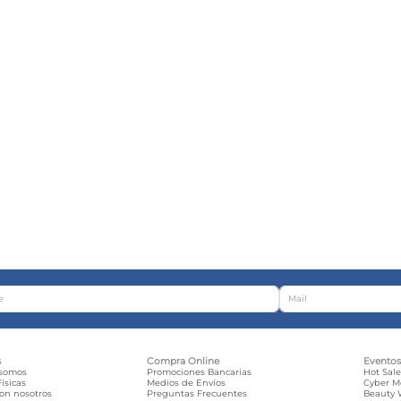
s
Compra Online
Evento
 somos
Promociones Bancarias
Hot Sal
ísicas
Medios de Envíos
Cyber 
con nosotros
Preguntas Frecuentes
Beauty