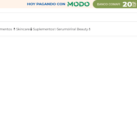
mentos 💊
Skincare🧴
Suplementos✨
Serums
Viral Beauty💄