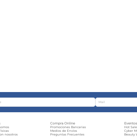
s
Compra Online
Evento
 somos
Promociones Bancarias
Hot Sal
ísicas
Medios de Envíos
Cyber 
con nosotros
Preguntas Frecuentes
Beauty