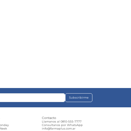
Subscribirme
s
Contacto
e
Llamanos al 0810-555-7777
Monday
Consultanos por WhatsApp
 Week
info@farmaplus.com.ar