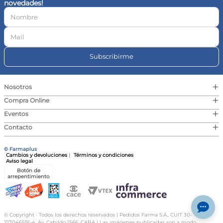
novedades!
10
.
magnesio
Subscribirme
+
Nosotros
+
Compra Online
+
Eventos
+
Contacto
© Farmaplus
Cambios y devoluciones
|
Términos y condiciones
Aviso legal
Botón de
arrepentimiento
© Copyright · Todos los derechos reservados | Pedidos Farma S.A., CUIT 30-
717046591-4, Av. Cabildo 1566, CABA | Las imágenes publicadas son a modo