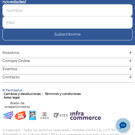
novedades!
10
.
magnesio
Subscribirme
+
Nosotros
+
Compra Online
+
Eventos
+
Contacto
© Farmaplus
Cambios y devoluciones
|
Términos y condiciones
Aviso legal
Botón de
arrepentimiento
© Copyright · Todos los derechos reservados | Pedidos Farma S.A., CUIT 30-
717046591-4, Av. Cabildo 1566, CABA | Las imágenes publicadas son a modo