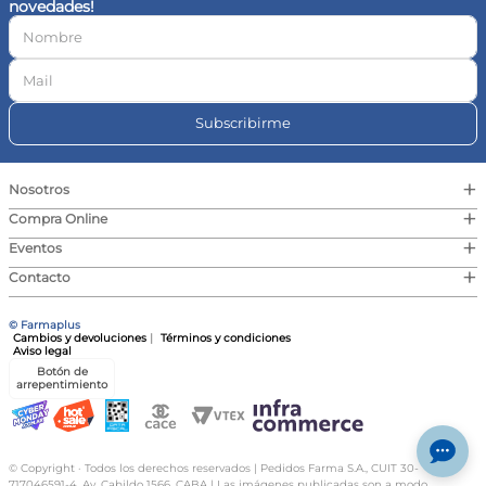
novedades!
10
.
vitamina c
Subscribirme
+
Nosotros
+
Compra Online
+
Eventos
+
Contacto
© Farmaplus
Cambios y devoluciones
|
Términos y condiciones
Aviso legal
Botón de
arrepentimiento
© Copyright · Todos los derechos reservados | Pedidos Farma S.A., CUIT 30-
717046591-4, Av. Cabildo 1566, CABA | Las imágenes publicadas son a modo