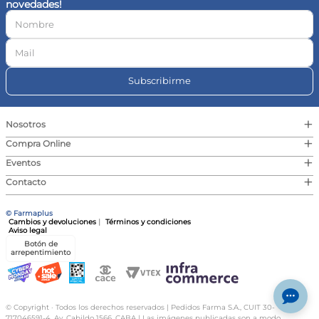
novedades!
10
.
magnesio
Subscribirme
+
Nosotros
+
Compra Online
+
Eventos
+
Contacto
© Farmaplus
Cambios y devoluciones
|
Términos y condiciones
Aviso legal
Botón de
arrepentimiento
© Copyright · Todos los derechos reservados | Pedidos Farma S.A., CUIT 30-
717046591-4, Av. Cabildo 1566, CABA | Las imágenes publicadas son a modo