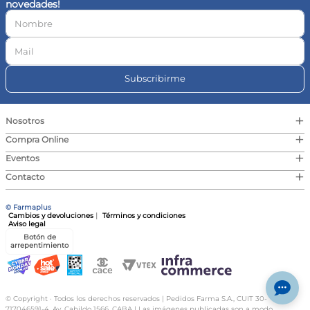
novedades!
10
.
magnesio
Subscribirme
+
Nosotros
+
Compra Online
+
Eventos
+
Contacto
© Farmaplus
Cambios y devoluciones
|
Términos y condiciones
Aviso legal
Botón de
arrepentimiento
© Copyright · Todos los derechos reservados | Pedidos Farma S.A., CUIT 30-
717046591-4, Av. Cabildo 1566, CABA | Las imágenes publicadas son a modo