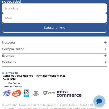
novedades!
10
.
vitamina c
Subscribirme
+
Nosotros
+
Compra Online
+
Eventos
+
Contacto
© Farmaplus
Cambios y devoluciones
|
Términos y condiciones
Aviso legal
Botón de
arrepentimiento
© Copyright · Todos los derechos reservados | Pedidos Farma S.A., CUIT 30-
717046591-4, Av. Cabildo 1566, CABA | Las imágenes publicadas son a modo