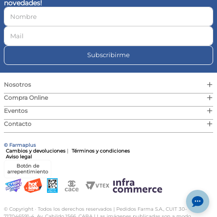
novedades!
10
.
vitamina c
Subscribirme
+
Nosotros
+
Compra Online
+
Eventos
+
Contacto
© Farmaplus
Cambios y devoluciones
|
Términos y condiciones
Aviso legal
Botón de
arrepentimiento
© Copyright · Todos los derechos reservados | Pedidos Farma S.A., CUIT 30-
717046591-4, Av. Cabildo 1566, CABA | Las imágenes publicadas son a modo