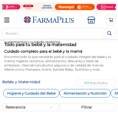
Buscar...
TÉRMINOS MÁS BUSCADOS
1
.
mela b3
Todo para tu bebé y la maternidad
2
.
cerave limpieza
Cuidado completo para el bebé y la mamá
Encontrá todo lo que necesitás para el cuidado integral del bebé y la
3
.
creatina
mamá: higiene, lactancia, alimentación, descanso y tests de
embarazo. Descubrí productos seguros y de calidad de marcas
4
.
loreal
líderes como Pampers, Avent, Estrella Baby, Nutrition y más.
5
.
shampoo
Bebés y Maternidad
619
6
.
proteina
Higiene y Cuidado del Bebé
Alimentación y Nutrición
M
7
.
ibuprofeno
8
.
contorno ojos
Relevancia
Filtrar
9
.
magnesio