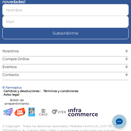
novedades!
10
.
vitamina c
Subscribirme
+
Nosotros
+
Compra Online
+
Eventos
+
Contacto
© Farmaplus
Cambios y devoluciones
|
Términos y condiciones
Aviso legal
Botón de
arrepentimiento
© Copyright · Todos los derechos reservados | Pedidos Farma S.A., CUIT 30-
717046591-4, Av. Cabildo 1566, CABA | Las imágenes publicadas son a modo