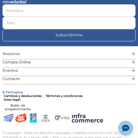
novedades!
10
.
vitamina c
Subscribirme
+
Nosotros
+
Compra Online
+
Eventos
+
Contacto
© Farmaplus
Cambios y devoluciones
|
Términos y condiciones
Aviso legal
Botón de
arrepentimiento
© Copyright · Todos los derechos reservados | Pedidos Farma S.A., CUIT 30-
717046591-4, Av. Cabildo 1566, CABA | Las imágenes publicadas son a modo