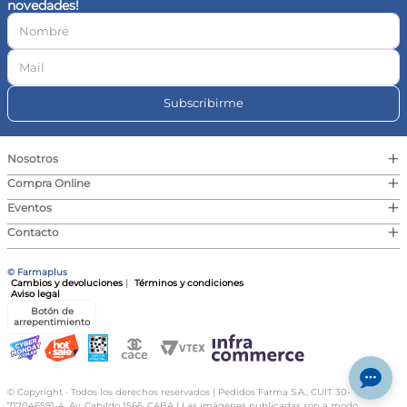
novedades!
10
.
magnesio
Subscribirme
+
Nosotros
+
Compra Online
+
Eventos
+
Contacto
© Farmaplus
Cambios y devoluciones
|
Términos y condiciones
Aviso legal
Botón de
arrepentimiento
© Copyright · Todos los derechos reservados | Pedidos Farma S.A., CUIT 30-
717046591-4, Av. Cabildo 1566, CABA | Las imágenes publicadas son a modo