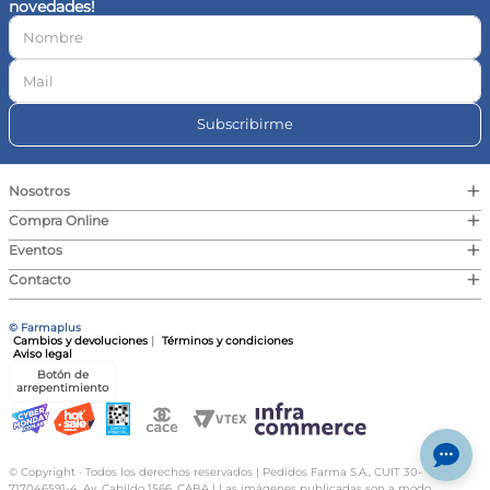
novedades!
10
.
magnesio
Subscribirme
+
Nosotros
+
Compra Online
+
Eventos
+
Contacto
© Farmaplus
Cambios y devoluciones
|
Términos y condiciones
Aviso legal
Botón de
arrepentimiento
© Copyright · Todos los derechos reservados | Pedidos Farma S.A., CUIT 30-
717046591-4, Av. Cabildo 1566, CABA | Las imágenes publicadas son a modo