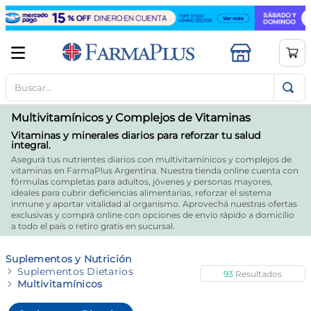
Buscar...
TÉRMINOS MÁS BUSCADOS
1
.
mela b3
Multivitamínicos y Complejos de Vitaminas
2
.
cerave limpieza
Vitaminas y minerales diarios para reforzar tu salud
integral.
3
.
creatina
Asegurá tus nutrientes diarios con multivitamínicos y complejos de
vitaminas en FarmaPlus Argentina. Nuestra tienda online cuenta con
4
.
loreal
fórmulas completas para adultos, jóvenes y personas mayores,
ideales para cubrir deficiencias alimentarias, reforzar el sistema
5
.
shampoo
inmune y aportar vitalidad al organismo. Aprovechá nuestras ofertas
exclusivas y comprá online con opciones de envío rápido a domicilio
6
.
proteina
a todo el país o retiro gratis en sucursal.
7
.
ibuprofeno
Suplementos y Nutrición
Suplementos Dietarios
93
8
.
vitamina c
Multivitamínicos
9
.
contorno ojos