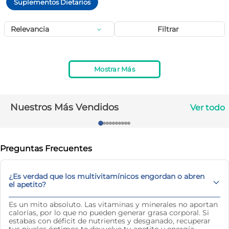
Suplementos Dietarios
10
.
magnesio
Relevancia
Filtrar
Mostrar Más
Nuestros Más Vendidos
Ver todo
Preguntas Frecuentes
¿Es verdad que los multivitamínicos engordan o abren
el apetito?
Es un mito absoluto. Las vitaminas y minerales no aportan
calorías, por lo que no pueden generar grasa corporal. Si
estabas con déficit de nutrientes y desganado, recuperar
tus niveles óptimos te devuelve tu apetito y energía