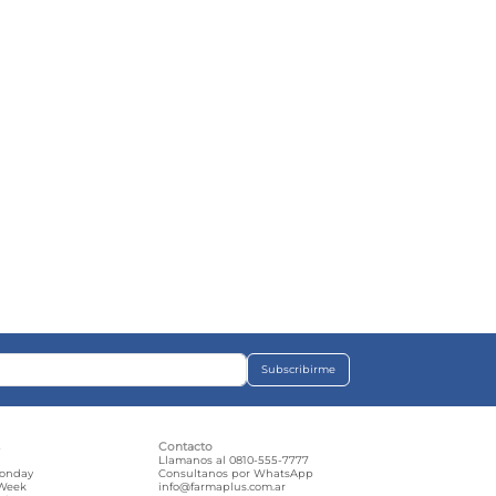
Subscribirme
s
Contacto
e
Llamanos al 0810-555-7777
Monday
Consultanos por WhatsApp
 Week
info@farmaplus.com.ar