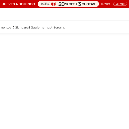
mentos 💊
Skincare🧴
Suplementos✨
Serums