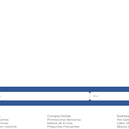
s
Compra Online
Evento
 somos
Promociones Bancarias
Hot Sal
ísicas
Medios de Envíos
Cyber 
con nosotros
Preguntas Frecuentes
Beauty