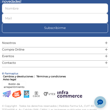
novedades!
10
.
magnesio
Subscribirme
+
Nosotros
+
Compra Online
+
Eventos
+
Contacto
© Farmaplus
Cambios y devoluciones
|
Términos y condiciones
Aviso legal
Botón de
arrepentimiento
© Copyright · Todos los derechos reservados | Pedidos Farma S.A., CUIT 30-
717046591-4, Av. Cabildo 1566, CABA | Las imágenes publicadas son a modo