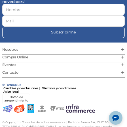
novedades!
10
.
vitamina c
Subscribirme
+
Nosotros
+
Compra Online
+
Eventos
+
Contacto
© Farmaplus
Cambios y devoluciones
|
Términos y condiciones
Aviso legal
Botón de
arrepentimiento
© Copyright · Todos los derechos reservados | Pedidos Farma S.A., CUIT 30-
717046591-4, Av. Cabildo 1566, CABA | Las imágenes publicadas son a modo