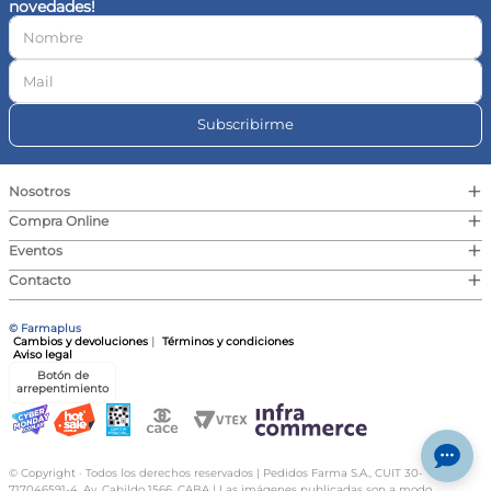
novedades!
10
.
magnesio
Subscribirme
+
Nosotros
+
Compra Online
+
Eventos
+
Contacto
© Farmaplus
Cambios y devoluciones
|
Términos y condiciones
Aviso legal
Botón de
arrepentimiento
© Copyright · Todos los derechos reservados | Pedidos Farma S.A., CUIT 30-
717046591-4, Av. Cabildo 1566, CABA | Las imágenes publicadas son a modo