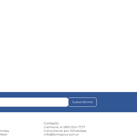
Subscribirme
s
Contacto
e
Llamanos al 0810-555-7777
Monday
Consultanos por WhatsApp
 Week
info@farmaplus.com.ar