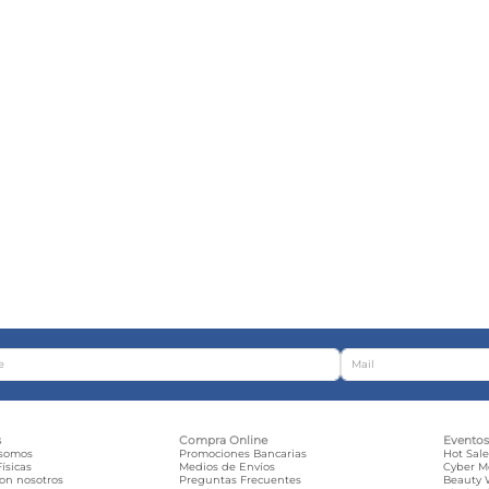
s
Compra Online
Evento
 somos
Promociones Bancarias
Hot Sal
ísicas
Medios de Envíos
Cyber 
con nosotros
Preguntas Frecuentes
Beauty