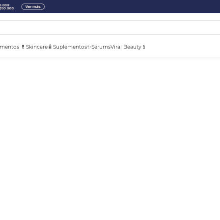
mentos 💊
Skincare🧴
Suplementos✨
Serums
Viral Beauty💄