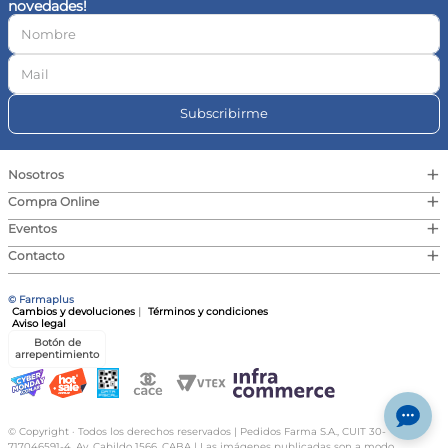
novedades!
10
.
magnesio
Subscribirme
+
Nosotros
+
Compra Online
+
Eventos
+
Contacto
© Farmaplus
Cambios y devoluciones
|
Términos y condiciones
Aviso legal
Botón de
arrepentimiento
© Copyright · Todos los derechos reservados | Pedidos Farma S.A., CUIT 30-
717046591-4, Av. Cabildo 1566, CABA | Las imágenes publicadas son a modo