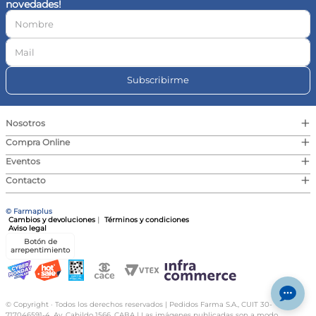
novedades!
10
.
vitamina c
Subscribirme
+
Nosotros
+
Compra Online
+
Eventos
+
Contacto
© Farmaplus
Cambios y devoluciones
|
Términos y condiciones
Aviso legal
Botón de
arrepentimiento
© Copyright · Todos los derechos reservados | Pedidos Farma S.A., CUIT 30-
717046591-4, Av. Cabildo 1566, CABA | Las imágenes publicadas son a modo