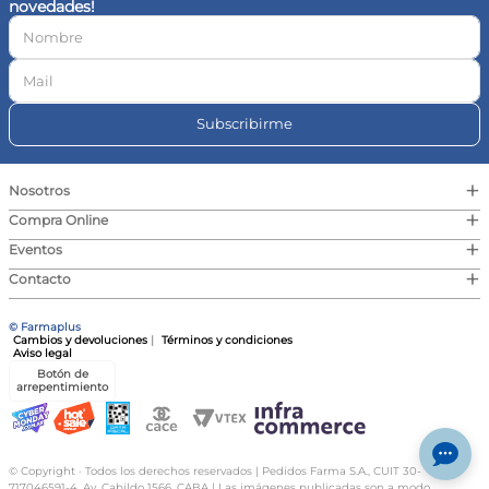
novedades!
10
.
vitamina c
Subscribirme
+
Nosotros
+
Compra Online
+
Eventos
+
Contacto
© Farmaplus
Cambios y devoluciones
|
Términos y condiciones
Aviso legal
Botón de
arrepentimiento
© Copyright · Todos los derechos reservados | Pedidos Farma S.A., CUIT 30-
717046591-4, Av. Cabildo 1566, CABA | Las imágenes publicadas son a modo