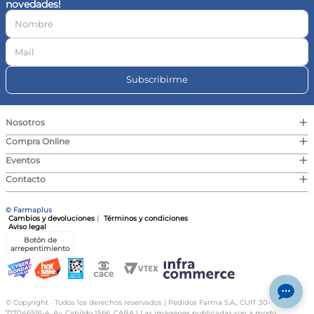
novedades!
10
.
vitamina c
Subscribirme
+
Nosotros
+
Compra Online
+
Eventos
+
Contacto
© Farmaplus
Cambios y devoluciones
|
Términos y condiciones
Aviso legal
Botón de
arrepentimiento
© Copyright · Todos los derechos reservados | Pedidos Farma S.A., CUIT 30-
717046591-4, Av. Cabildo 1566, CABA | Las imágenes publicadas son a modo