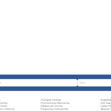
s
Compra Online
Evento
 somos
Promociones Bancarias
Hot Sal
ísicas
Medios de Envíos
Cyber 
con nosotros
Preguntas Frecuentes
Beauty