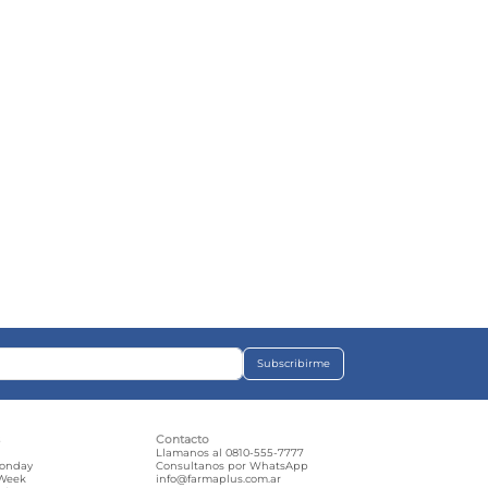
Subscribirme
s
Contacto
e
Llamanos al 0810-555-7777
Monday
Consultanos por WhatsApp
 Week
info@farmaplus.com.ar