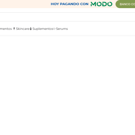
mentos 💊
Skincare🧴
Suplementos✨
Serums