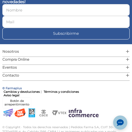
novedades!
10
.
vitamina c
Subscribirme
+
Nosotros
+
Compra Online
+
Eventos
+
Contacto
© Farmaplus
Cambios y devoluciones
|
Términos y condiciones
Aviso legal
Botón de
arrepentimiento
© Copyright · Todos los derechos reservados | Pedidos Farma S.A., CUIT 30-
717046591-4, Av. Cabildo 1566, CABA | Las imágenes publicadas son a modo